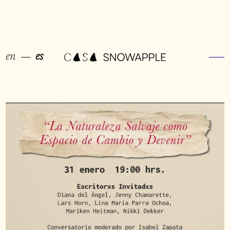
en
es