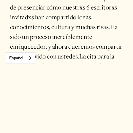
de presenciar cómo nuestrxs 6 escritorxs
invitadxs han compartido ideas,
conocimientos, cultura y muchas risas.Ha
sido un proceso increíblemente
enriquecedor, y ahora queremos compartir
todo lo vivido con ustedes.La cita para la
Español
clausura será en la hermosa Librería
Feminista U-Tópicas, con quienes hemos
colaborado por segunda vez, siempre con
el objetivo de llevar nuevas historias a más
personas.📖Escritorxs
residentxs:
@espejodetierra
@jenny.chamarett
evento contará con un conversatorio