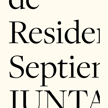
Residen
Septie
JUNT