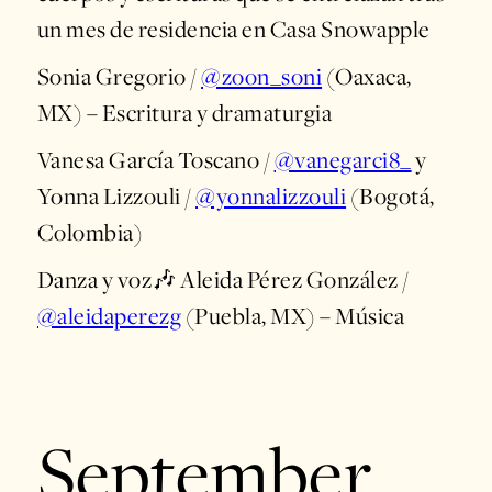
un mes de residencia en Casa Snowapple
Sonia Gregorio /
@zoon_soni
(Oaxaca,
MX) – Escritura y dramaturgia
Vanesa García Toscano /
@vanegarci8_
y
Yonna Lizzouli /
@yonnalizzouli
(Bogotá,
Colombia)
Danza y voz🎶 Aleida Pérez González /
@aleidaperezg
(Puebla, MX) – Música
September