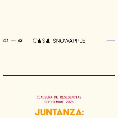
en
es