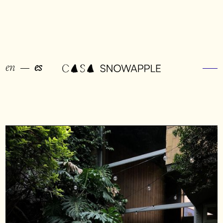
en
es