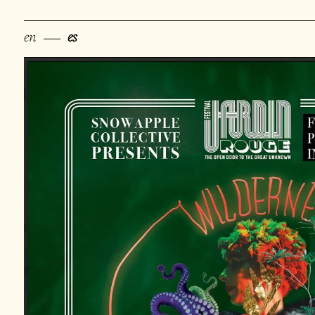
en
es