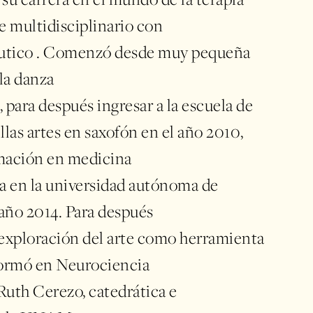
su carrera en el mundo de la terapia
rte multidisciplinario con
utico . Comenzó desde muy pequeña
la danza
para después ingresar a la escuela de
llas artes en saxofón en el año 2010,
rmación en medicina
na en la universidad autónoma de
año 2014. Para después
 exploración del arte como herramienta
formó en Neurociencia
 Ruth Cerezo, catedrática e