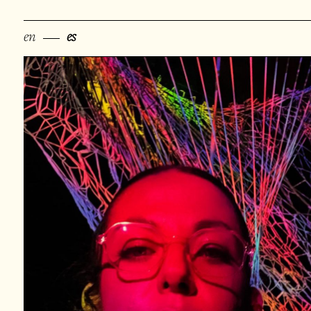
en
es