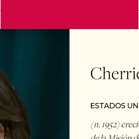
Cherri
ESTADOS UN
(n. 1952) crec
de la Misión d