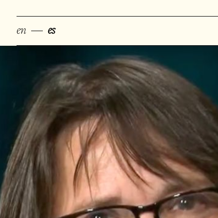
en
es