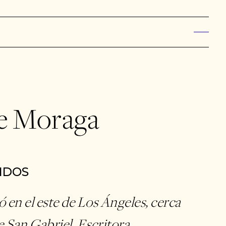
e Moraga
IDOS
ió en el este de Los Ángeles, cerca
e San Gabriel. Escritora,