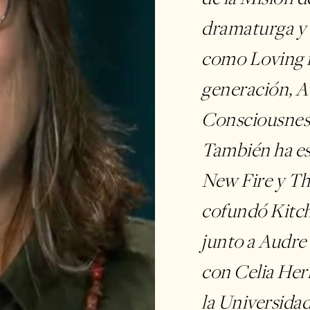
dramaturga y a
como Loving i
generación, 
Consciousness
También ha esc
New Fire y Th
cofundó Kitch
junto a Audre
con Celia Her
la Universidad