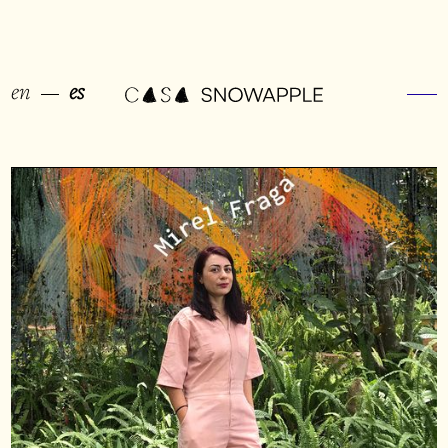
en
es