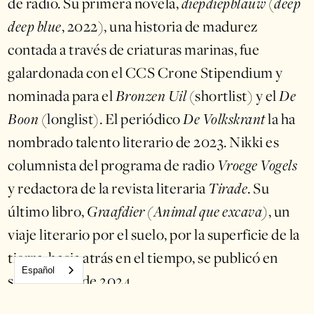
de radio. Su primera novela,
diepdiepblauw
(
deep
deep blue
, 2022), una historia de madurez
contada a través de criaturas marinas, fue
galardonada con el CCS Crone Stipendium y
nominada para el
Bronzen Uil
(shortlist) y el
De
Boon
(longlist). El periódico
De Volkskrant
la ha
nombrado talento literario de 2023. Nikki es
columnista del programa de radio
Vroege Vogels
y redactora de la revista literaria
Tirade
. Su
último libro,
Graafdier (Animal que excava)
, un
viaje literario por el suelo, por la superficie de la
tierra, hacia atrás en el tiempo, se publicó en
Español
septiembre de 2024.
Foto: Laura Cnossen