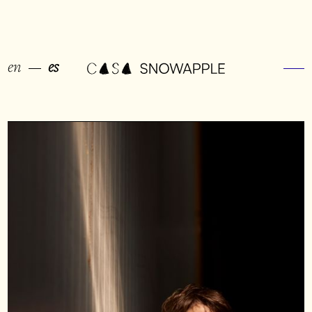
en
es